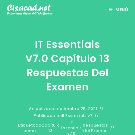
Ir
MENÚ
al
contenido
IT Essentials
V7.0 Capítulo 13
Respuestas Del
Examen
Actualizado
septiembre 25, 2021
Publicado en
It Essentials v7
IT
Etiquetado
Capítulo
Respuestas
,
Essentials
,
como
13
del Examen
v7.0