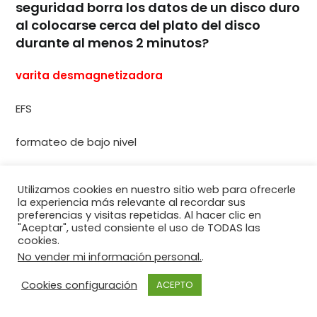
seguridad borra los datos de un disco duro
al colocarse cerca del plato del disco
durante al menos 2 minutos?
varita desmagnetizadora
EFS
formateo de bajo nivel
escáner biométrico
Utilizamos cookies en nuestro sitio web para ofrecerle
la experiencia más relevante al recordar sus
borrar alcance
preferencias y visitas repetidas. Al hacer clic en
"Aceptar", usted consiente el uso de TODAS las
cookies.
Explicación:
una varita de desmagnetización
No vender mi información personal.
.
requiere que se coloque sobre discos de disco
Cookies configuración
ACEPTO
duro durante un par de minutos, mientras que un
dispositivo de desmagnetización