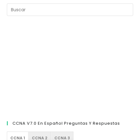
Pul
Es
pa
cer
el
pan
de
bú
CCNA V7.0 En Español Preguntas Y Respuestas
CCNA 1
CCNA 2
CCNA 3