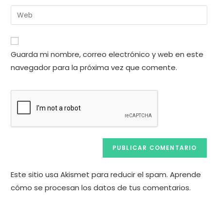
nombre
dirección
Introduce
de
de
la
usuario
correo
URL
para
electrónico
de
comentar
Guarda mi nombre, correo electrónico y web en este
para
tu
comentar
navegador para la próxima vez que comente.
web
(opcional)
Este sitio usa Akismet para reducir el spam.
Aprende
cómo se procesan los datos de tus comentarios.