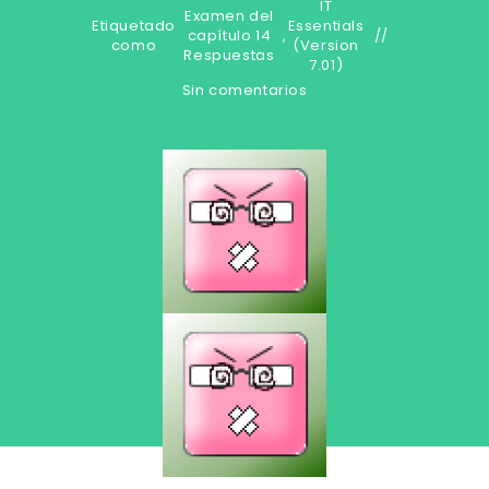
IT
Examen del
Etiquetado
Essentials
capítulo 14
,
como
(Version
Respuestas
7.01)
Sin comentarios