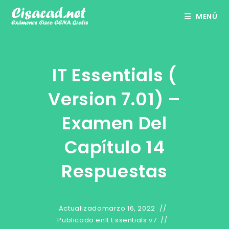
Ir
MENÚ
al
contenido
IT Essentials (
Version 7.01) –
Examen Del
Capítulo 14
Respuestas
Actualizado
marzo 16, 2022
Publicado en
It Essentials v7