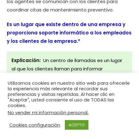
los agentes se comunican con los clientes para
coordinar citas de mantenimiento preventivo.
Es un lugar que existe dentro de una empresa y
proporciona soporte informático a los empleados
y los clientes de la empresa.*
Explicación:
Un centro de llamadas es un lugar
al que los clientes llaman para informar
problemas con el software o el hardware. Puede
Utilizamos cookies en nuestro sitio web para ofrecerle
ser una empresa independiente que venda
la experiencia más relevante al recordar sus
soporte informático como servicio, o bien puede
preferencias y visitas repetidas. Al hacer clic en
"Aceptar", usted consiente el uso de TODAS las
ser parte de una empresa y ofrecer el servicio
cookies.
tanto a empleados de la empresa como a los
No vender mi información personal.
.
clientes externos que usan los productos de la
Cookies configuración
ACEPTO
empresa.