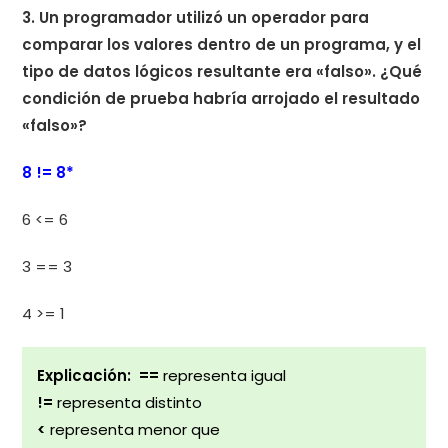
3. Un programador utilizó un operador para
comparar los valores dentro de un programa, y el
tipo de datos lógicos resultante era «falso». ¿Qué
condición de prueba habría arrojado el resultado
«falso»?
8 != 8*
6 <= 6
3 == 3
4 >= 1
Explicación: ==
representa igual
!=
representa distinto
<
representa menor que