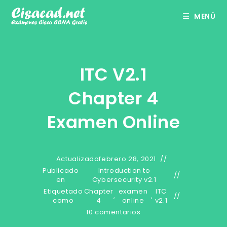
Ir
MENÚ
al
contenido
ITC V2.1
Chapter 4
Examen Online
Actualizado
febrero 28, 2021
Publicado
Introduction to
en
Cybersecurity v2.1
Etiquetado
Chapter
examen
ITC
,
,
como
4
online
v2.1
10 comentarios