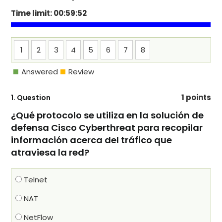
Time limit:
00:59:51
1
2
3
4
5
6
7
8
Answered
Review
1 points
1
. Question
¿Qué protocolo se utiliza en la solución de
defensa Cisco Cyberthreat para recopilar
información acerca del tráfico que
atraviesa la red?
Telnet
NAT
NetFlow