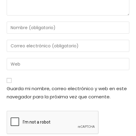
Introduce
tu
nombre
Introduce
o
tu
nombre
dirección
Introduce
de
de
la
usuario
correo
URL
para
electrónico
de
comentar
Guarda mi nombre, correo electrónico y web en este
para
tu
comentar
navegador para la próxima vez que comente.
web
(opcional)