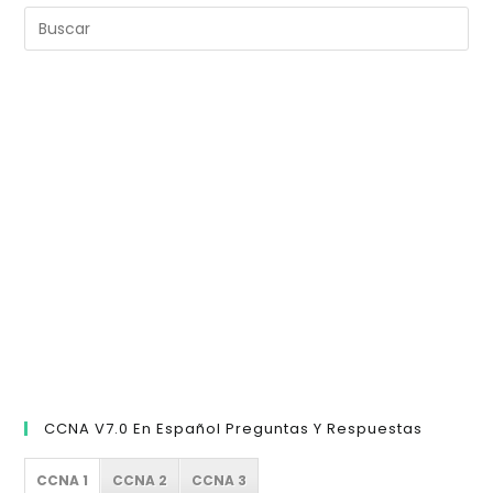
Pulsa
Escape
para
cerrar
el
panel
de
búsqueda.
CCNA V7.0 En Español Preguntas Y Respuestas
CCNA 1
CCNA 2
CCNA 3