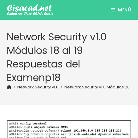
Ir
MENÚ
al
contenido
Network Security v1.0
Módulos 18 al 19
Respuestas del
Examenp18
>
Network Security v1.0
>
Network Security v1.0 Módulos 20 al