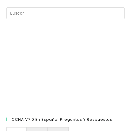
Pul
Es
pa
cer
el
pan
de
bú
CCNA V7.0 En Español Preguntas Y Respuestas