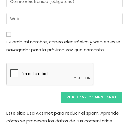
o
tu
nombre
dirección
Introduce
de
de
la
usuario
correo
URL
para
electrónico
de
comentar
Guarda mi nombre, correo electrónico y web en este
para
tu
comentar
navegador para la próxima vez que comente.
web
(opcional)
Este sitio usa Akismet para reducir el spam.
Aprende
cómo se procesan los datos de tus comentarios.