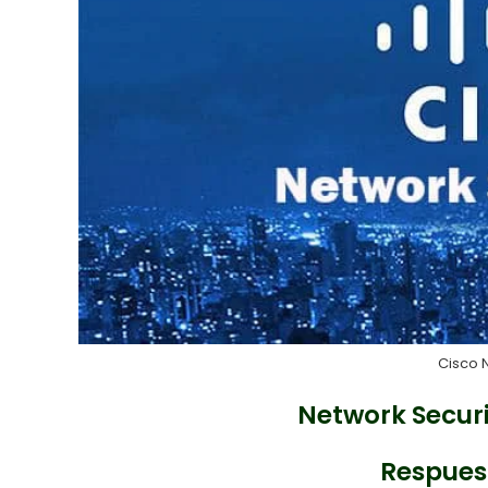
Cisco N
Network Securit
Respues