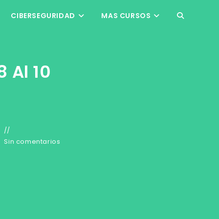
CIBERSEGURIDAD
MAS CURSOS
ALTERNAR
BÚSQUEDA
 Al 10
DE
LA
WEB
Sin comentarios