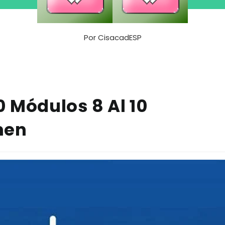
Por
CisacadESP
0 Módulos 8 Al 10
men