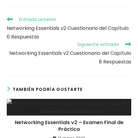
una
una
nueva
nueva
ventana
ventana
Leer
Entrada anterior
más
Networking Essentials v2 Cuestionario del Capítulo
artículos
6 Respuestas
Siguiente entrada
Networking Essentials v2 Cuestionario del Capítulo
8 Respuestas
TAMBIÉN PODRÍA GUSTARTE
Networking Essentials v2 – Examen Final de
Práctica