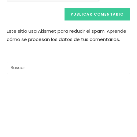
Este sitio usa Akismet para reducir el spam.
Aprende
cómo se procesan los datos de tus comentarios.
Pul
Es
pa
cer
el
pan
de
bú