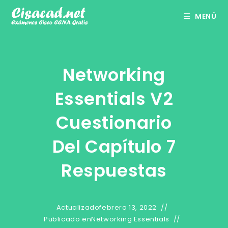
Ir
MENÚ
al
contenido
Networking
Essentials V2
Cuestionario
Del Capítulo 7
Respuestas
Actualizado
febrero 13, 2022
Publicado en
Networking Essentials