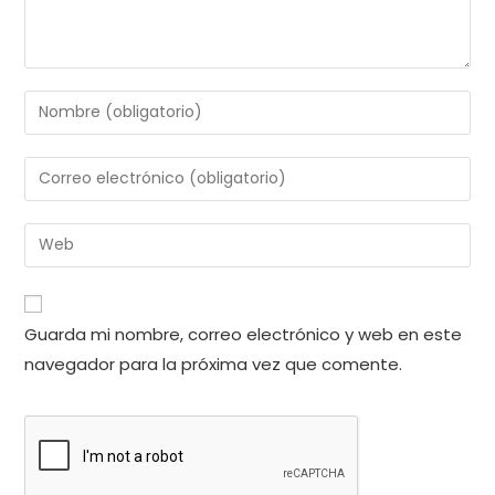
Introduce
tu
nombre
Introduce
o
tu
nombre
dirección
Introduce
de
de
la
usuario
correo
URL
para
electrónico
de
comentar
Guarda mi nombre, correo electrónico y web en este
para
tu
comentar
navegador para la próxima vez que comente.
web
(opcional)