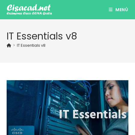
Ir
MENÚ
al
contenido
IT Essentials v8
>
IT Essentials v8