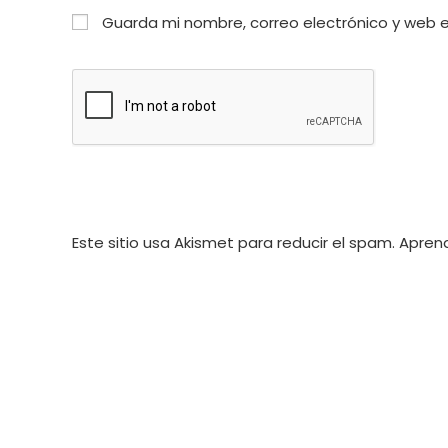
nombre
dirección
Guarda mi nombre, correo electrónico y web 
o
de
nombre
correo
de
electrónico
usuario
para
para
comentar
comentar
Este sitio usa Akismet para reducir el spam.
Aprend