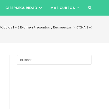
CIBERSEGURIDAD
MAS CURSOS
ALTERNAR
BÚSQUEDA
Módulos 1 – 2 Examen Preguntas y Respuestas
>
CCNA 3 v7.02 Modulo
DE
LA
Pulsa
Escape
para
WEB
cerrar
el
panel
de
búsqueda.