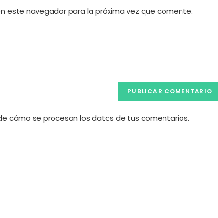
URL
en este navegador para la próxima vez que comente.
de
tu
web
(opcional)
e cómo se procesan los datos de tus comentarios.