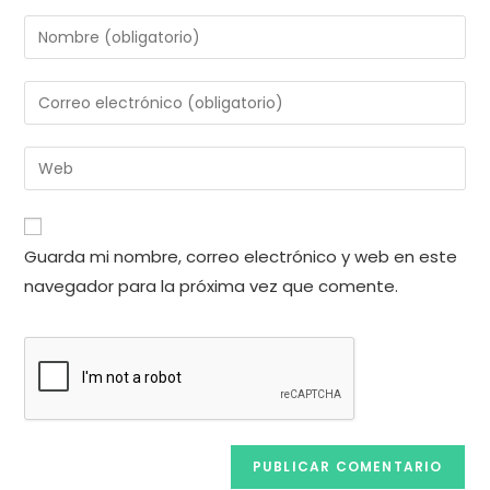
Introduce
tu
nombre
Introduce
o
tu
nombre
dirección
Introduce
de
de
la
usuario
correo
URL
para
electrónico
de
comentar
Guarda mi nombre, correo electrónico y web en este
para
tu
comentar
navegador para la próxima vez que comente.
web
(opcional)