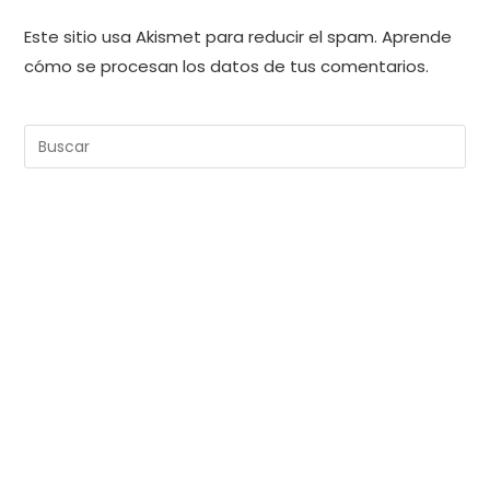
Este sitio usa Akismet para reducir el spam.
Aprende
cómo se procesan los datos de tus comentarios.
Pul
Es
pa
cer
el
pan
de
bú