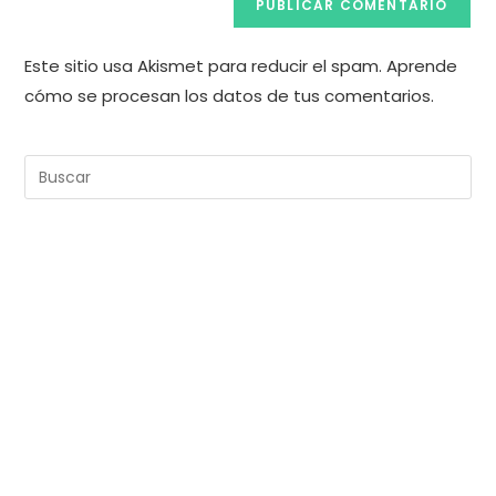
Este sitio usa Akismet para reducir el spam.
Aprende
cómo se procesan los datos de tus comentarios.
Pul
Es
pa
cer
el
pan
de
bú