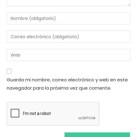
Introduce
tu
nombre
Introduce
o
tu
nombre
dirección
Introduce
de
de
la
usuario
correo
URL
para
electrónico
de
comentar
Guarda mi nombre, correo electrónico y web en este
para
tu
comentar
navegador para la próxima vez que comente.
web
(opcional)