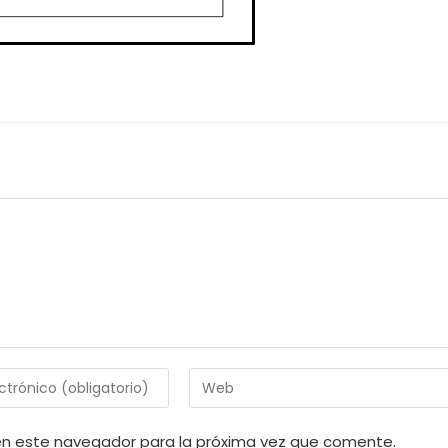
Introduce
la
URL
en este navegador para la próxima vez que comente.