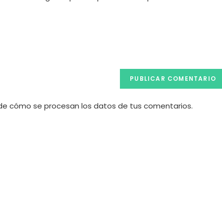
de
tu
web
(opcional)
e cómo se procesan los datos de tus comentarios.