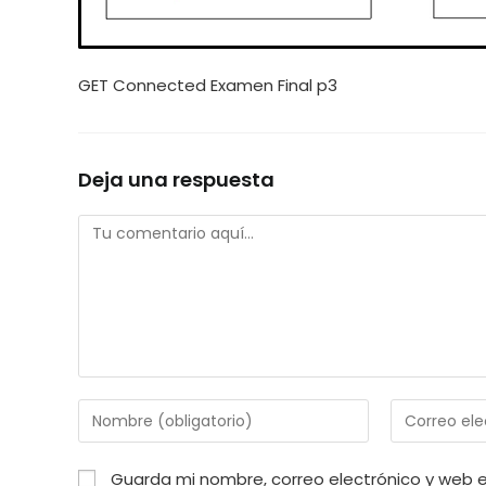
GET Connected Examen Final p3
Deja una respuesta
Comentario
Introduce
Introduce
tu
tu
nombre
dirección
Guarda mi nombre, correo electrónico y web 