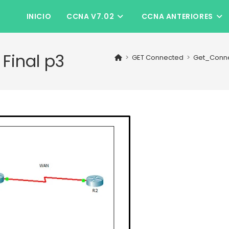
INICIO
CCNA V7.02
CCNA ANTERIORES
Final p3
>
GET Connected
>
Get_Connec