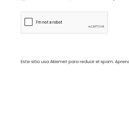
o
de
nombre
correo
de
electrónico
usuario
para
para
comentar
comentar
Este sitio usa Akismet para reducir el spam.
Aprend